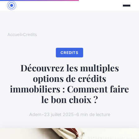
Accueil
›
Credits
CREDITS
Découvrez les multiples
options de crédits
immobiliers : Comment faire
le bon choix ?
Adem
•
23 juillet 2025
•
6 min de lecture