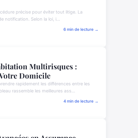
édure précise pour éviter tout litige. La
notification. Selon la loi, i...
6 min de lecture →
bitation Multirisques :
 Votre Domicile
rendre rapidement les différences entre les
bleau rassemble les meilleures ass...
4 min de lecture →
 Avancées en Assurance