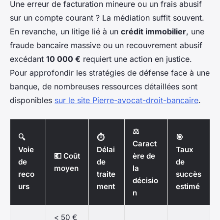
Une erreur de facturation mineure ou un frais abusif
sur un compte courant ? La médiation suffit souvent.
En revanche, un litige lié à un
crédit immobilier
, une
fraude bancaire massive ou un recouvrement abusif
excédant
10 000 €
requiert une action en justice.
Pour approfondir les stratégies de défense face à une
banque, de nombreuses ressources détaillées sont
disponibles
sur le site Pierre-avocat-droit-bancaire
.
⚖️
🔍
⏱️
🎯
Caract
Voie
Délai
Taux
💶 Coût
ère de
de
de
de
moyen
la
reco
traite
succès
décisio
urs
ment
estimé
n
< 50 €