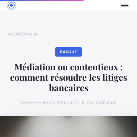
Accueil
›
Banque
BANQUE
Médiation ou contentieux :
comment résoudre les litiges
bancaires
Corneille
•
30/04/2026 18:27
•
10 min de lecture