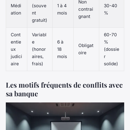
Non
Médi
(souve
1 à 4
30-40
contrai
ation
nt
mois
%
gnant
gratuit)
Cont
Variabl
60-70
entie
e
6 à
%
Obligat
ux
(honor
18
(dossie
oire
judici
aires,
mois
r
aire
frais)
solide)
Les motifs fréquents de conflits avec
sa banque